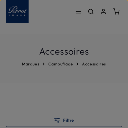
Passer au contenu principal
Le pa
Accessoires
Marques
Camouflage
Accessoires
Filtre