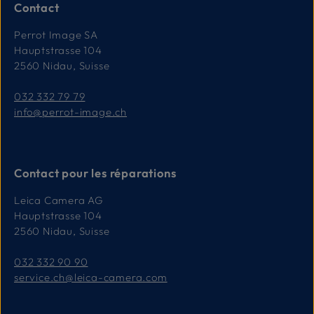
Contact
g
e
Perrot Image SA
Hauptstrasse 104
2560 Nidau, Suisse
032 332 79 79
info@perrot-image.ch
Contact pour les réparations
Leica Camera AG
Hauptstrasse 104
2560 Nidau, Suisse
032 332 90 90
service.ch@leica-camera.com