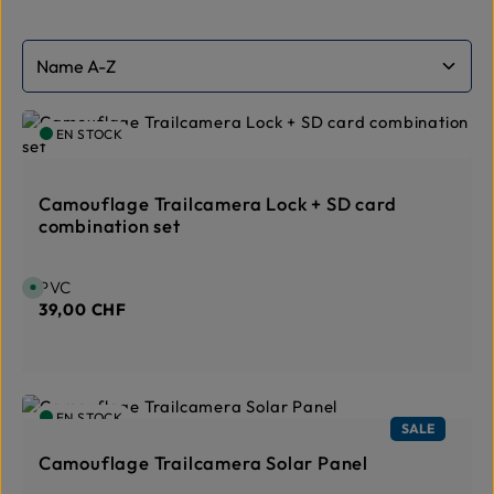
EN STOCK
Camouflage Trailcamera Lock + SD card
combination set
Prix régulier :
PVC
D
i
39,00 CHF
s
p
o
n
i
b
l
e
EN STOCK
,
SALE
d
é
l
Camouflage Trailcamera Solar Panel
a
i