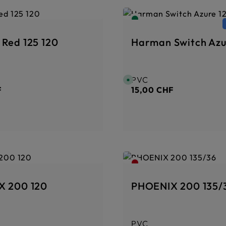
Red 125 120
Harman Switch Azu
PVC
er :
Prix régulier :
D
i
F
15,00 CHF
s
p
o
n
i
b
l
e
,
d
é
l
a
i
d
e
X 200 120
PHOENIX 200 135/
l
i
v
r
a
i
PVC
er :
Prix régulier :
s