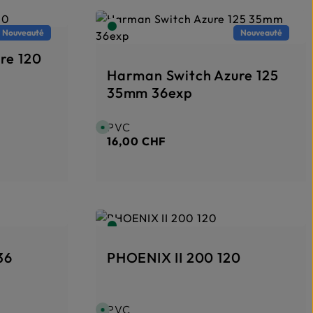
Nouveauté
Nouveauté
re 120
Harman Switch Azure 125
35mm 36exp
PVC
Prix régulier :
D
i
16,00 CHF
s
p
o
n
i
b
l
e
,
d
é
l
a
i
36
PHOENIX II 200 120
d
e
l
i
v
r
PVC
Prix régulier :
D
a