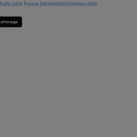
photo.com
|
www.harmantechnology.com
rotimage
Skip category gallery