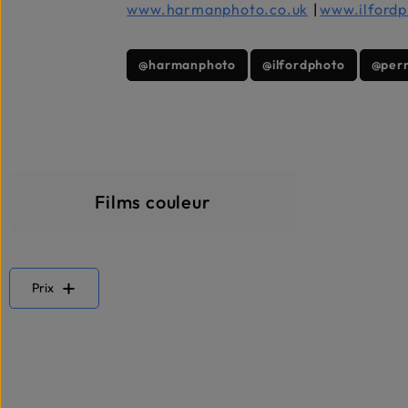
www.harmanphoto.co.uk
|
www.ilford
@harmanphoto
@ilfordphoto
@per
Films couleur
Prix