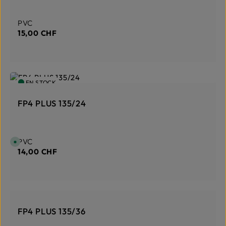
Prix régulier :
PVC
15,00 CHF
EN STOCK
FP4 PLUS 135/24
Prix régulier :
PVC
D
i
14,00 CHF
s
p
o
n
i
b
l
e
EN STOCK
,
d
FP4 PLUS 135/36
é
l