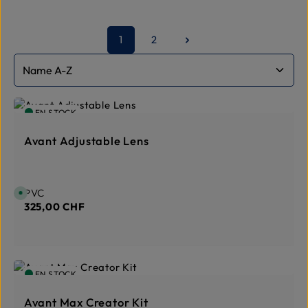
1
2
Page
Page
EN STOCK
Avant Adjustable Lens
Prix régulier :
PVC
D
i
325,00 CHF
s
p
o
n
i
b
l
e
EN STOCK
,
d
é
l
Avant Max Creator Kit