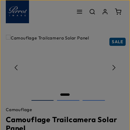
Passer au contenu principal
Le pa
Ignorer la galerie d'images
SALE
Camouflage
Camouflage Trailcamera Solar
Panel