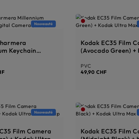
Nouveauté
Charmera
Kodak EC35 Film 
ium Keychain
(Avocado Green) +
 Camera (6PC)
Ultra Max 24 Exp
PVC
er :
Prix régulier :
HF
49,90 CHF
Nouveauté
C35 Film Camera
Kodak EC35 Film 
er) + Kodak Ultra
(Midnight Black) +