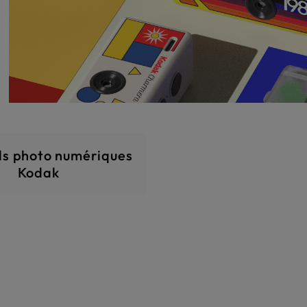
Skip category gallery
ls photo numériques
Kodak