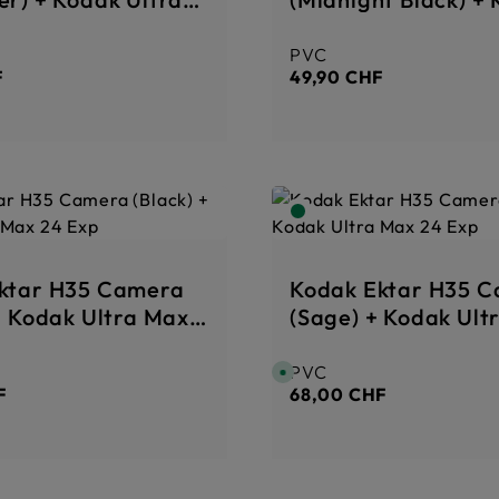
Exp
Ultra Max 24 Exp
PVC
er :
Prix régulier :
F
49,90 CHF
ktar H35 Camera
Kodak Ektar H35 
+ Kodak Ultra Max
(Sage) + Kodak Ult
24 Exp
PVC
er :
Prix régulier :
D
i
F
68,00 CHF
s
p
o
n
i
b
l
e