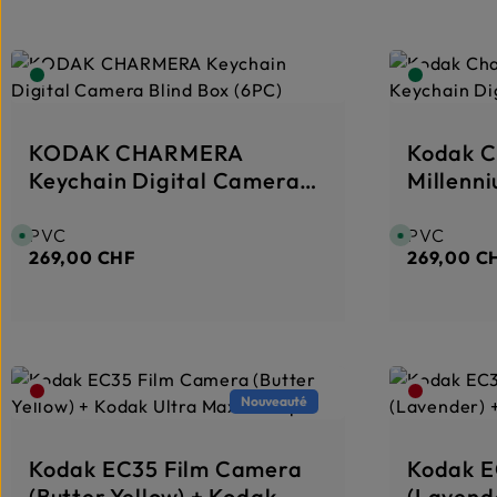
KODAK CHARMERA
Kodak 
Keychain Digital Camera
Millenn
Blind Box (6PC)
Digital
PVC
PVC
Prix régulier :
Prix réguli
D
D
i
i
269,00 CHF
269,00 C
s
s
p
p
o
o
n
n
i
i
b
b
l
l
e
e
,
,
d
d
é
é
Nouveauté
l
l
a
a
i
i
d
d
e
e
Kodak EC35 Film Camera
Kodak E
l
l
i
i
(Butter Yellow) + Kodak
(Lavend