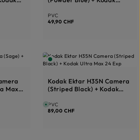
Ultra Max 24 Exp
PVC
Prix régulier :
49,90 CHF
Camera
Kodak Ektar H35N Camera
ra Max
(Striped Black) + Kodak
Ultra Max 24 Exp
PVC
Prix régulier :
D
i
89,00 CHF
s
p
o
n
i
b
l
e