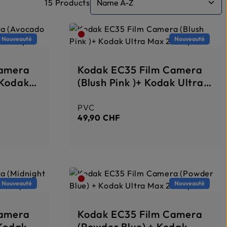
15 Products
Nouveauté
Nouveauté
Camera
Kodak EC35 Film Camera
 Kodak
(Blush Pink )+ Kodak Ultra
Max 24 Exp
PVC
Prix régulier :
49,90 CHF
Nouveauté
Nouveauté
Camera
Kodak EC35 Film Camera
 Kodak
(Powder Blue) + Kodak