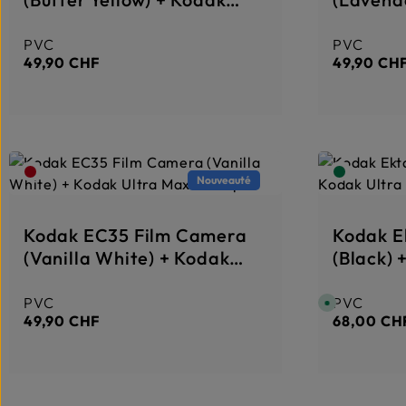
v
v
r
r
Ultra Max 24 Exp
Max 24 
a
a
i
i
PVC
PVC
Prix régulier :
Prix réguli
s
s
o
o
49,90 CHF
49,90 CH
n
n
:
:
1
1
-
-
3
3
T
T
a
a
g
g
e
e
Nouveauté
Kodak EC35 Film Camera
Kodak E
(Vanilla White) + Kodak
(Black) 
Ultra Max 24 Exp
24 Exp
PVC
PVC
Prix régulier :
Prix réguli
D
i
49,90 CHF
68,00 CH
s
p
o
n
i
b
l
e