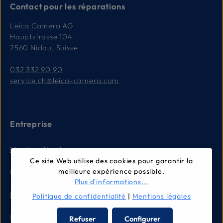
Contact pour les réparations
Leica Camera AG
Hauptstrasse 104
2560 Nidau, Suisse
032 332 90 90
service.ch@leica-camera.com
Entreprise
Mentions légales
Ce site Web utilise des cookies pour garantir la
Conditions générales
meilleure expérience possible.
Plus d'informations...
Politique de confidentialité
Politique de confidentialité
|
Mentions légales
Contact
Refuser
Configurer