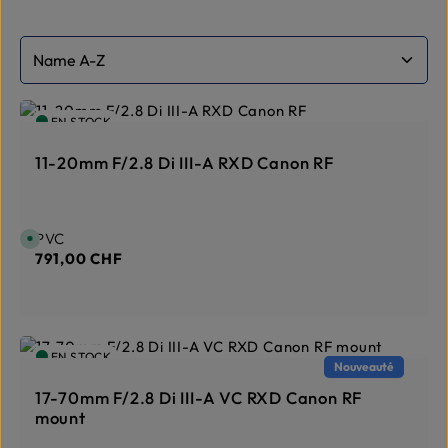
EN STOCK
11-20mm F/2.8 Di III-A RXD Canon RF
Prix régulier :
PVC
D
i
791,00 CHF
s
p
o
n
i
b
l
e
EN STOCK
,
Nouveauté
d
é
l
17-70mm F/2.8 Di III-A VC RXD Canon RF
a
mount
i
d
e