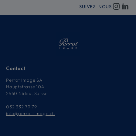
d
e
SUIVEZ-NOUS
l
i
v
r
a
i
s
o
n
:
1
-
3
T
a
Contact
g
e
Perrot Image SA
Hauptstrasse 104
2560 Nidau, Suisse
032 332 79 79
info@perrot-image.ch