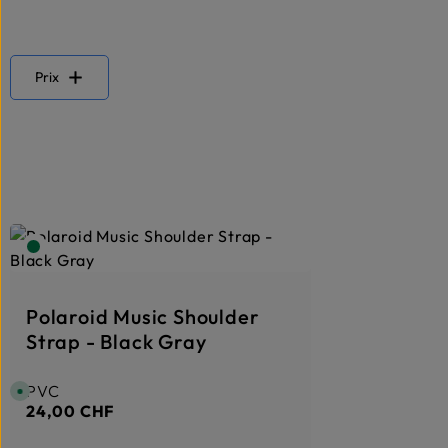
Prix
Polaroid Music Shoulder
Strap - Black Gray
PVC
Prix régulier :
D
i
24,00 CHF
s
p
o