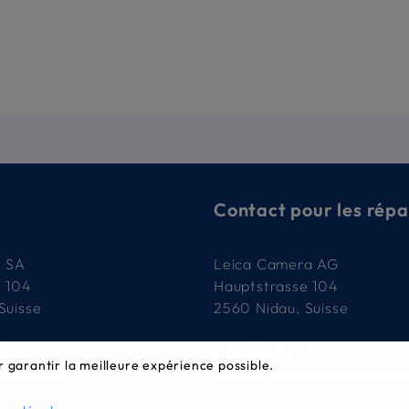
Contact pour les répa
e SA
Leica Camera AG
e 104
Hauptstrasse 104
Suisse
2560 Nidau, Suisse
79
032 332 90 90
r garantir la meilleure expérience possible.
-image.ch
service.ch@leica-camera.