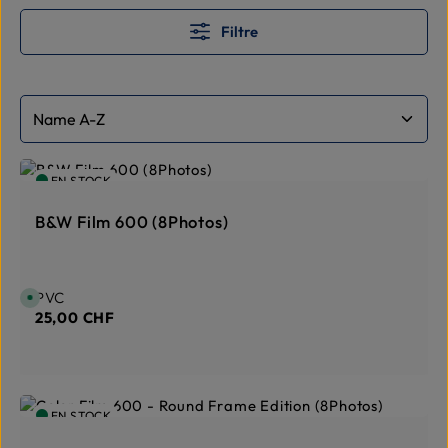
Filtre
EN STOCK
B&W Film 600 (8Photos)
Prix régulier :
PVC
D
i
25,00 CHF
s
p
o
n
i
b
l
e
EN STOCK
,
d
é