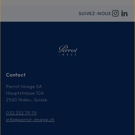
a
g
i
e
d
e
SUIVEZ-NOUS
l
i
v
r
a
i
s
o
n
:
1
-
3
T
a
Contact
g
e
Perrot Image SA
Hauptstrasse 104
2560 Nidau, Suisse
032 332 79 79
info@perrot-image.ch