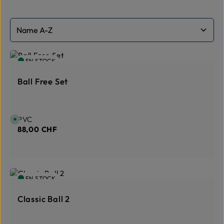
EN STOCK
Ball Free Set
Prix régulier :
PVC
D
i
88,00 CHF
s
p
o
n
i
b
l
e
EN STOCK
,
d
é
l
Classic Ball 2
a
i
d
e