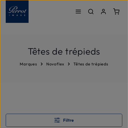
Passer au contenu principal
Le pa
Têtes de trépieds
Marques
Novoflex
Têtes de trépieds
Filtre