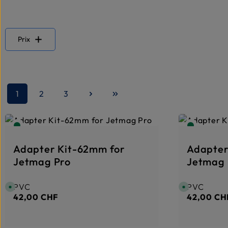
Prix
1
2
3
Page
Page
Page
Adapter Kit-62mm for
Adapter
Jetmag Pro
Jetmag 
PVC
PVC
Prix régulier :
Prix réguli
D
D
i
i
42,00 CHF
42,00 CH
s
s
p
p
o
o
n
n
i
i