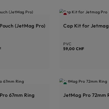
b
l
e
,
d
é
l
a
i
ouch (JetMag Pro)
Cap Kit for Jetmag
d
e
l
i
v
r
PVC
er :
Prix régulier :
a
i
F
59,00 CHF
s
o
n
:
1
-
3
T
a
g
e
Pro 67mm Ring
JetMag Pro 72mm 