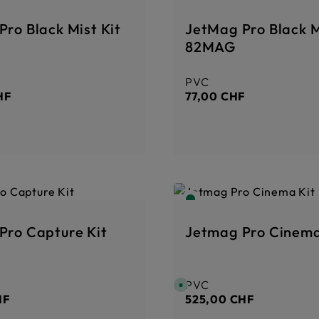
i
d
e
Jetmag Pro Black Mist Kit
JetMag Pro Black M
l
i
82MAG
v
r
a
i
PVC
er :
Prix régulier :
s
o
HF
77,00 CHF
n
:
1
-
3
T
a
g
e
Jetmag Pro Capture Kit
PVC
er :
Prix régulier :
D
i
HF
525,00 CHF
s
p
o