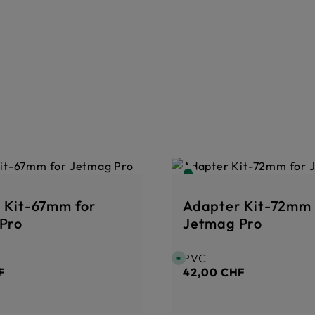
 Kit-67mm for
Adapter Kit-72mm 
Pro
Jetmag Pro
PVC
er :
Prix régulier :
D
i
F
42,00 CHF
s
p
o
n
i