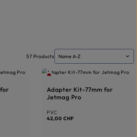
57 Products
for
Adapter Kit-77mm for
Jetmag Pro
PVC
Prix régulier :
42,00 CHF