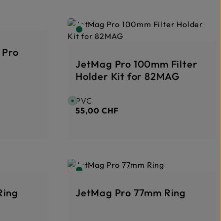
 Pro
JetMag Pro 100mm Filter
Holder Kit for 82MAG
PVC
Prix régulier :
D
i
55,00 CHF
s
p
o
n
i
b
l
e
,
d
é
l
a
i
Ring
JetMag Pro 77mm Ring
d
e
l
i
v