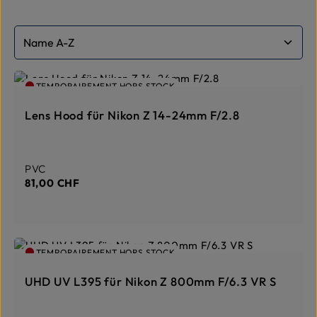
TEMPORAIREMENT HORS STOCK
Lens Hood für Nikon Z 14-24mm F/2.8
Prix régulier :
PVC
81,00 CHF
TEMPORAIREMENT HORS STOCK
UHD UV L395 für Nikon Z 800mm F/6.3 VR S