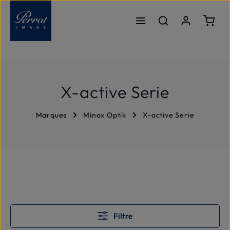
Passer au contenu principal
Le pa
X-active Serie
Marques
Minox Optik
X-active Serie
Filtre