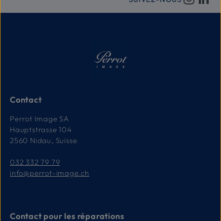
l
i
v
r
a
i
s
o
n
:
1
-
3
T
a
Contact
g
e
Perrot Image SA
Hauptstrasse 104
2560 Nidau, Suisse
032 332 79 79
info@perrot-image.ch
Contact pour les réparations