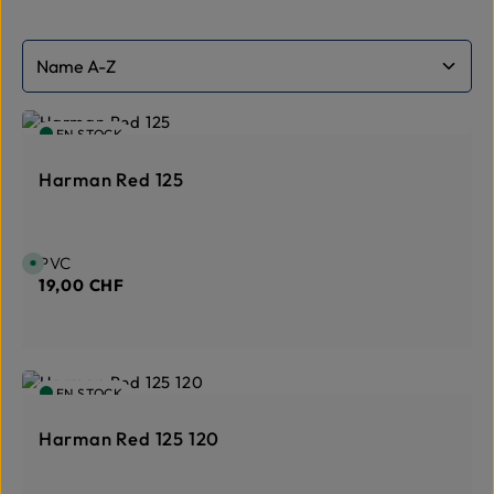
EN STOCK
Harman Red 125
Prix régulier :
PVC
D
i
19,00 CHF
s
p
o
n
i
b
l
e
EN STOCK
,
d
é
l
Harman Red 125 120
a
i
d
e