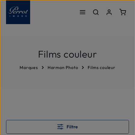
Passer au contenu principal
Le pa
Films couleur
Marques
Harman Photo
Films couleur
Filtre