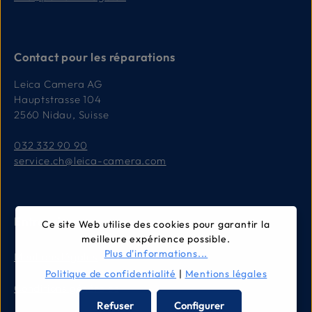
Contact pour les réparations
Leica Camera AG
Hauptstrasse 104
2560 Nidau, Suisse
032 332 90 90
service.ch@leica-camera.com
Entreprise
Ce site Web utilise des cookies pour garantir la
meilleure expérience possible.
Plus d'informations...
Mentions légales
Politique de confidentialité
|
Mentions légales
Conditions générales
Refuser
Configurer