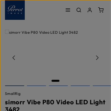
Passer au contenu principal
Le pa
Ignorer la galerie d'images
SmallRig
simorr Vibe P80 Video LED Light
3482