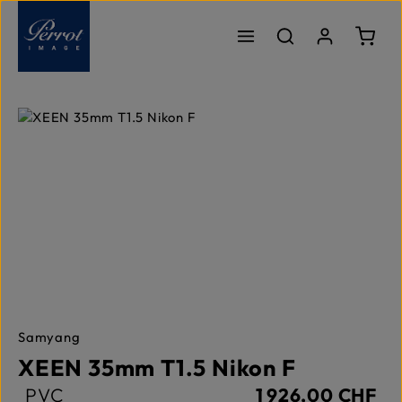
Passer au contenu principal
Le pa
Ignorer la galerie d'images
Samyang
XEEN 35mm T1.5 Nikon F
PVC
1 926,00 CHF