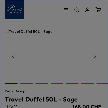
Passer au contenu principal
Le pa
Ignorer la galerie d'images
Peak Design
Travel Duffel 50L - Sage
PVC
168,00 CHF