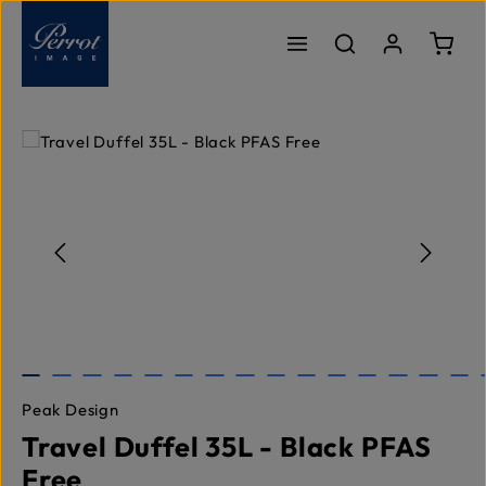
Passer au contenu principal
Le pa
Ignorer la galerie d'images
Peak Design
Travel Duffel 35L - Black PFAS
Free