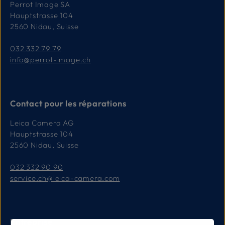
Perrot Image SA
Hauptstrasse 104
2560 Nidau, Suisse
032 332 79 79
info@perrot-image.ch
Contact pour les réparations
Leica Camera AG
Hauptstrasse 104
2560 Nidau, Suisse
032 332 90 90
service.ch@leica-camera.com
Entreprise