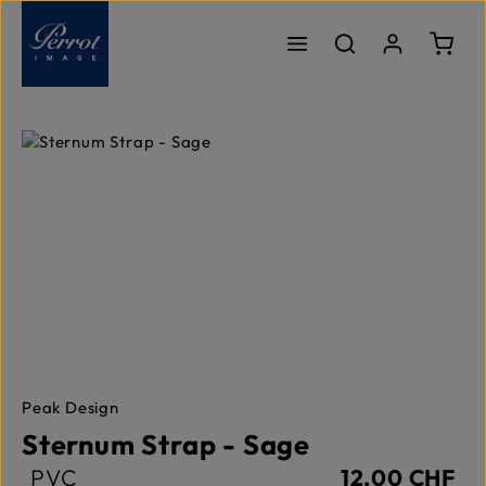
Passer au contenu principal
Le pa
Ignorer la galerie d'images
Peak Design
Sternum Strap - Sage
PVC
12,00 CHF