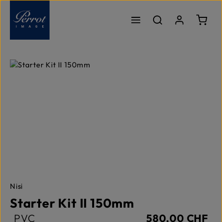
Passer au contenu principal
Le pa
Ignorer la galerie d'images
Nisi
Starter Kit II 150mm
PVC
580,00 CHF