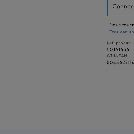
Connec
Nous fourn
Trouver u
Réf. produit :
50161454
GTIN/EAN :
503562711