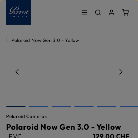
Passer au contenu principal
Le pa
Ignorer la galerie d'images
Polaroid Cameras
Polaroid Now Gen 3.0 - Yellow
PVC
129,00 CHF