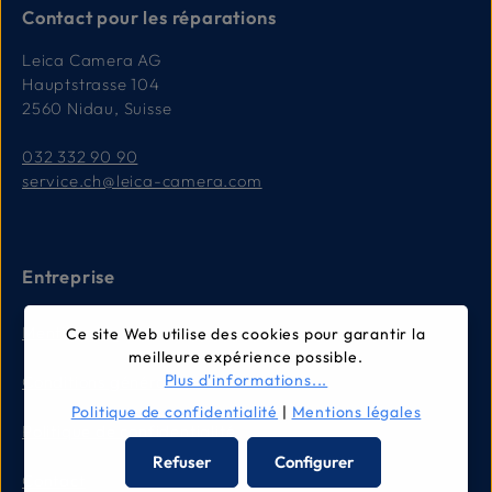
Contact pour les réparations
Leica Camera AG
Hauptstrasse 104
2560 Nidau, Suisse
032 332 90 90
service.ch@leica-camera.com
Entreprise
Mentions légales
Ce site Web utilise des cookies pour garantir la
meilleure expérience possible.
Plus d'informations...
Conditions générales
Politique de confidentialité
|
Mentions légales
Politique de confidentialité
Refuser
Configurer
Contact