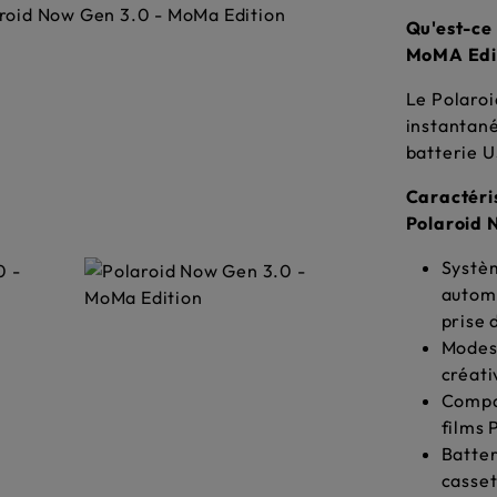
Qu'est-ce
MoMA Edit
Le Polaroi
instantané
batterie 
Caractéris
Polaroid 
Systèm
automa
prise 
Modes 
créati
Compat
films 
Batter
casset