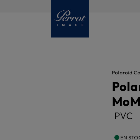
FR
Polaroid C
Pola
MoMa
PVC
EN STO