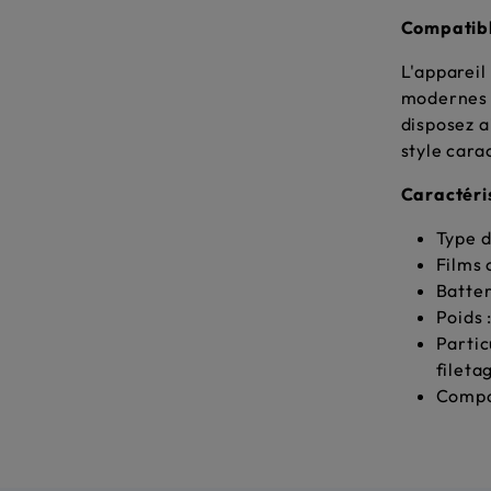
Compatible
L'appareil
modernes e
disposez a
style cara
Caractéri
Type d
Films 
Batter
Poids 
Partic
fileta
Compos