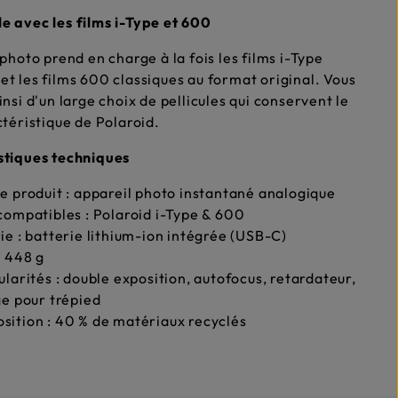
 avec les films i-Type et 600
 photo prend en charge à la fois les films i-Type
t les films 600 classiques au format original. Vous
insi d'un large choix de pellicules qui conservent le
ctéristique de Polaroid.
stiques techniques
e produit : appareil photo instantané analogique
compatibles : Polaroid i-Type & 600
ie : batterie lithium-ion intégrée (USB-C)
: 448 g
ularités : double exposition, autofocus, retardateur,
ge pour trépied
ition : 40 % de matériaux recyclés