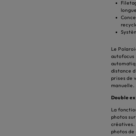
Fileta
longue
Concep
recycl
Systèm
Le Polaro
autofocus 
automatiqu
distance d
prises de 
manuelle.
Double ex
La foncti
photos sur
créatives.
photos de 