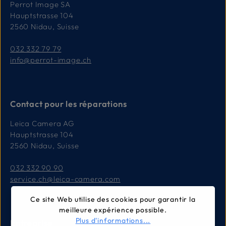
Perrot Image SA
Hauptstrasse 104
2560 Nidau, Suisse
032 332 79 79
info@perrot-image.ch
Contact pour les réparations
Leica Camera AG
Hauptstrasse 104
2560 Nidau, Suisse
032 332 90 90
service.ch@leica-camera.com
Ce site Web utilise des cookies pour garantir la
meilleure expérience possible.
Plus d'informations...
Entreprise