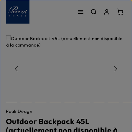
Passer au contenu principal
Le pa
Ignorer la galerie d'images
Peak Design
Outdoor Backpack 45L
(actuellement non disponible à