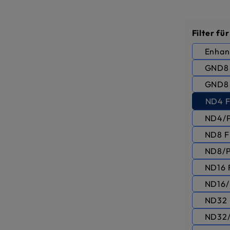
Sélectio
Filter fü
Enhanc
GND8 H
GND8 S
ND4 Fi
ND4/PL
ND8 Fi
ND8/PL
ND16 F
ND16/P
ND32 F
ND32/P