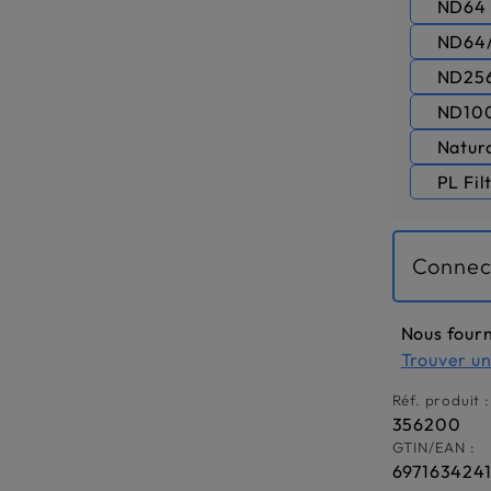
ND64 F
ND64/P
ND256 
ND1000
Natura
PL Fil
Connec
Nous fourn
Trouver u
Réf. produit :
356200
GTIN/EAN :
697163424