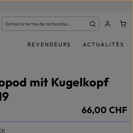
Le p
REVENDEURS
ACTUALITÉS
opod mit Kugelkopf
19
66,00 CHF
CK