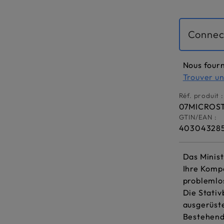
Connec
Nous fourn
Trouver u
Réf. produit :
07MICROST
GTIN/EAN :
40304328
Das Minist
Ihre Kompa
problemlo
Die Stativ
ausgerüste
Bestehend 