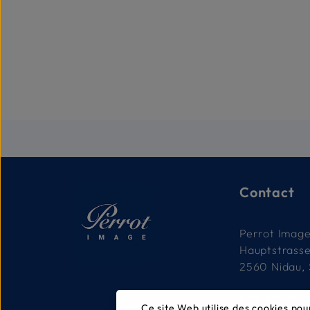
Contact
Perrot Imag
Hauptstrass
2560 Nidau, 
032 332 79 
Ce site Web utilise des cookies pou