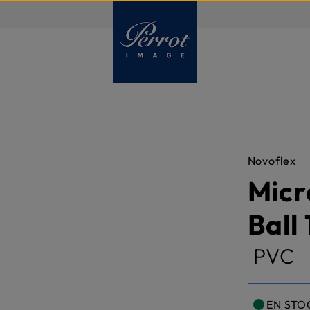
FR
Novoflex
Micr
Ball 
PVC
EN STO