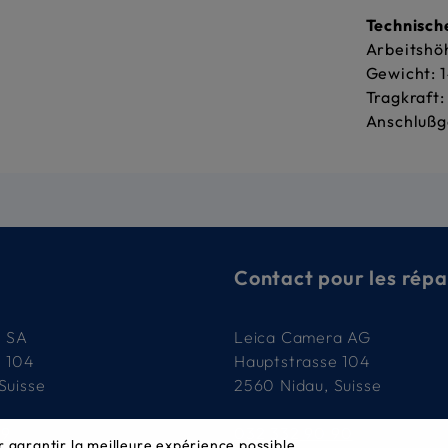
Technisch
Arbeitshö
Gewicht: 1
Tragkraft:
Anschlußg
Contact pour les répa
e SA
Leica Camera AG
e 104
Hauptstrasse 104
Suisse
2560 Nidau, Suisse
79
032 332 90 90
r garantir la meilleure expérience possible.