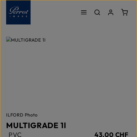
Passer au contenu principal
Le pa
Ignorer la galerie d'images
ILFORD Photo
MULTIGRADE 1l
PVC
43,00 CHF