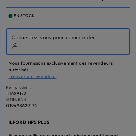
EN STOCK
Connectez-vous pour commander
Nous fournissons exclusivement des revendeurs
autorisés.
Trouver un revendeur
Réf. produit :
111629172
GTIN/EAN :
019498629174
ILFORD HP5 PLUS
Film en feuille pour appareils photo grand format