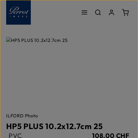
Passer au contenu principal
Le pa
Ignorer la galerie d'images
ILFORD Photo
HP5 PLUS 10.2x12.7cm 25
PVC
108,00 CHF