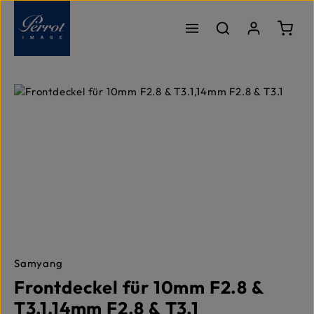
Passer au contenu principal
Le pa
Ignorer la galerie d'images
Samyang
Frontdeckel für 10mm F2.8 &
T3.1,14mm F2.8 & T3.1