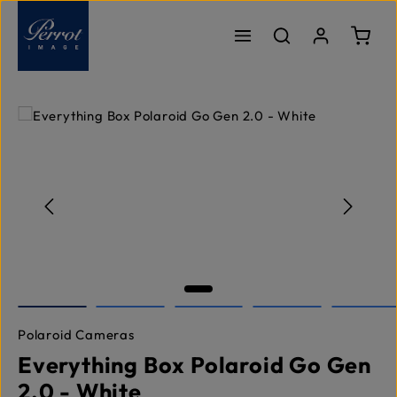
Passer au contenu principal
Le pa
Ignorer la galerie d'images
Polaroid Cameras
Everything Box Polaroid Go Gen
2.0 - White