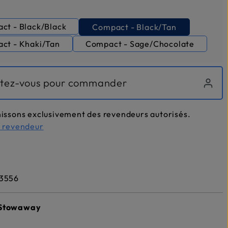
nnez
ct - Black/Black
Compact - Black/Tan
ct - Khaki/Tan
Compact - Sage/Chocolate
tez-vous pour commander
issons exclusivement des revendeurs autorisés.
n revendeur
3556
Stowaway