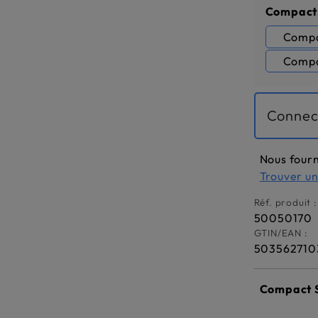
Sélectio
Compact
Compa
Compa
Connec
Nous fourn
Trouver u
Réf. produit :
50050170
GTIN/EAN :
503562710
Compact