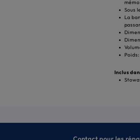
mémo
Sous l
La ban
passan
Dimen
Dimen
Volume
Poids:
Inclus dan
Stowa
Contact pour les répa