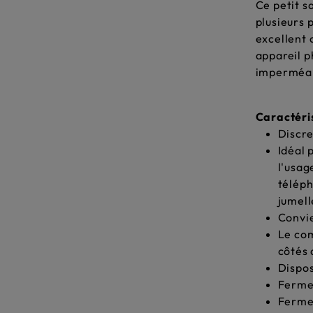
Ce petit s
plusieurs 
excellent 
appareil p
imperméabl
Caractéri
Discre
Idéal 
l'usag
téléph
jumell
Convie
Le com
côtés 
Dispos
Fermet
Fermet