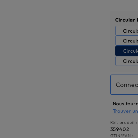
Sélectio
Circular
Circul
Circul
Circu
Circul
Connec
Nous fourn
Trouver u
Réf. produit :
359402
GTIN/EAN :