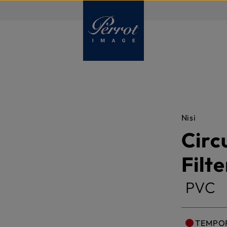
FR
Nisi
Circ
Filt
PVC
TEMPO