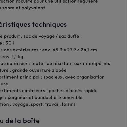
uction robuste pour une utilisation régulière
 sobre et polyvalent
éristiques techniques
e produit : sac de voyage / sac duffel
 : 30 l
ions extérieures : env. 48,3 × 27,9 × 24,1 cm
 env. 1,1 kg
au extérieur : matériau résistant aux intempéries
ure : grande ouverture zippée
timent principal : spacieux, avec organisation
eure
timents extérieurs : poches d’accès rapide
e : poignées et bandoulière amovible
tion : voyage, sport, travail, loisirs
 de la boîte