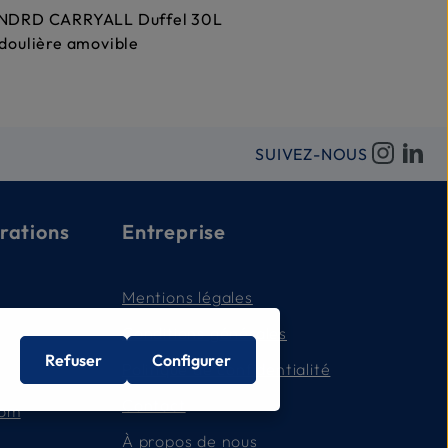
NDRD CARRYALL Duffel 30L
doulière amovible
SUIVEZ-NOUS
rations
Entreprise
Mentions légales
Conditions générales
Refuser
Configurer
Politique de confidentialité
Contact
com
À propos de nous