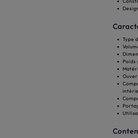
Constr
Design
Caract
Type d
Volume
Dimens
Poids :
Matéri
Ouvert
Compar
intéri
Compar
Portag
Utilisa
Contenu