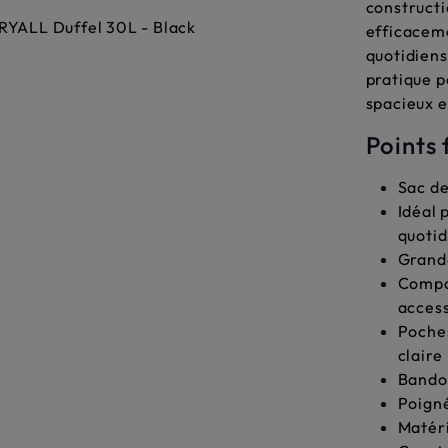
construct
efficaceme
quotidiens
pratique p
spacieux e
Points 
Sac de
Idéal 
quotid
Grande
Compa
access
Poches
claire
Bandou
Poigné
Matéri