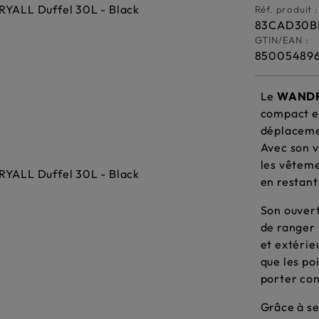
Réf. produit :
83CAD30B
GTIN/EAN :
85005489
Le
WANDR
compact et
déplacemen
Avec son v
les vêteme
en restant
Son ouver
de ranger 
et extérieu
que les po
porter con
Grâce à se