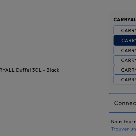
Sélectio
CARRYAL
CARRY
CARRY
CARRY
CARRY
CARRY
CARRY
Connec
Nous fourn
Trouver u