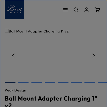
Passer au contenu principal
Le pa
Ignorer la galerie d'images
Peak Design
Ball Mount Adapter Charging 1"
v2