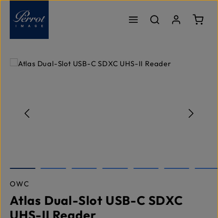
Passer au contenu principal
Le pa
Ignorer la galerie d'images
OWC
Atlas Dual-Slot USB-C SDXC
UHS-II Reader