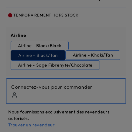
TEMPORAIREMENT HORS STOCK
Sélectionnez
Airline
Airline - Black/Black
Airline - Khaki/Tan
Airline - Black/Tan
Airline - Sage Fibrenyte/Chocolate
Connectez-vous pour commander
Nous fournissons exclusivement des revendeurs
autorisés.
Trouver un revendeur