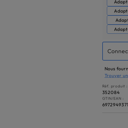
Adapt
Adapt
Adapt
Adapt
Connec
Nous fourn
Trouver u
Réf. produit :
352084
GTIN/EAN :
697294937