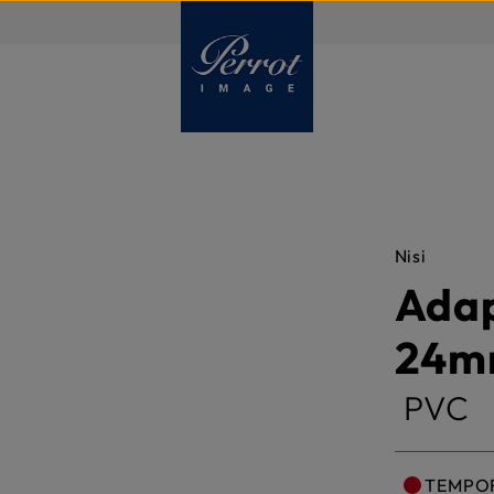
FR
Nisi
Adap
24m
PVC
TEMPO