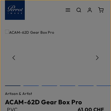
Passer au contenu principal
Le pa
Ignorer la galerie d'images
Artisan & Artist
ACAM-62D Gear Box Pro
PVC
61,00 CHF