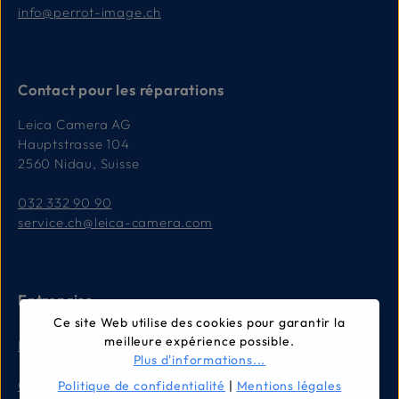
info@perrot-image.ch
Contact pour les réparations
Leica Camera AG
Hauptstrasse 104
2560 Nidau, Suisse
032 332 90 90
service.ch@leica-camera.com
Entreprise
Ce site Web utilise des cookies pour garantir la
meilleure expérience possible.
Mentions légales
Plus d'informations...
Conditions générales
Politique de confidentialité
|
Mentions légales