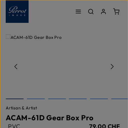
Passer au contenu principal
Le pa
Ignorer la galerie d'images
Artisan & Artist
ACAM-61D Gear Box Pro
PVC
79,00 CHF