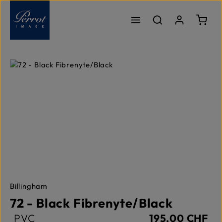
Passer au contenu principal
Le pa
Ignorer la galerie d'images
Billingham
72 - Black Fibrenyte/Black
PVC
195,00 CHF