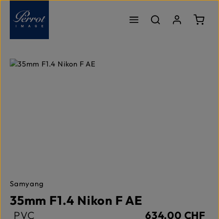
Passer au contenu principal
Le pa
Ignorer la galerie d'images
Samyang
35mm F1.4 Nikon F AE
PVC
634,00 CHF