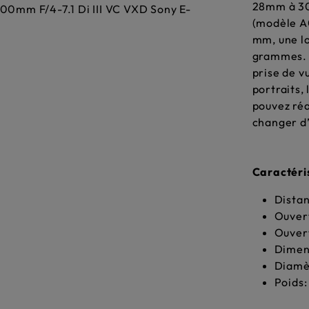
28mm à 30
(modèle A0
mm, une l
grammes. C
prise de v
portraits,
pouvez réa
changer d’
Caractéri
Dista
Ouver
Ouver
Dimens
Diamè
Poids: