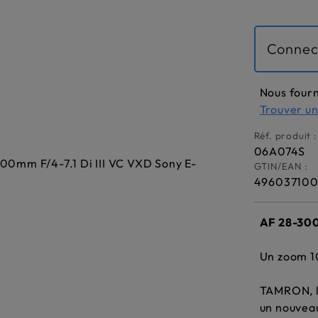
Connec
Nous fourn
Trouver u
Réf. produit :
06A074S
GTIN/EAN :
496037100
AF 28-300
Un zoom 1
TAMRON, l
un nouveau