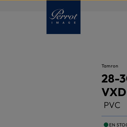
FR
Tamron
28-3
VXD
PVC
EN STO