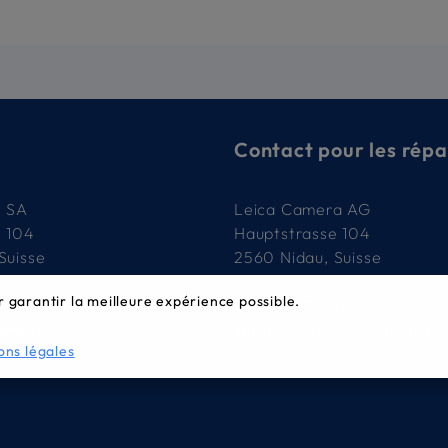
Contact pour les répa
e SA
Leica Camera AG
e 104
Hauptstrasse 104
Suisse
2560 Nidau, Suisse
r garantir la meilleure expérience possible.
79
032 332 90 90
-image.ch
service.ch@leica-camera.
ons légales