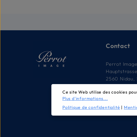
Contact
Perrot Imag
Hauptstrass
2560 Nidau, 
Ce site Web utilise des cookies pou
032 332 79 
Plus d'informations...
info@perrot
Politique de confidentialité
|
Menti