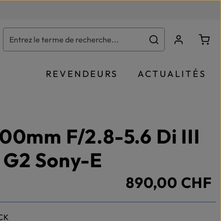
Le p
REVENDEURS
ACTUALITÉS
00mm F/2.8-5.6 Di III
 G2 Sony-E
890,00 CHF
CK