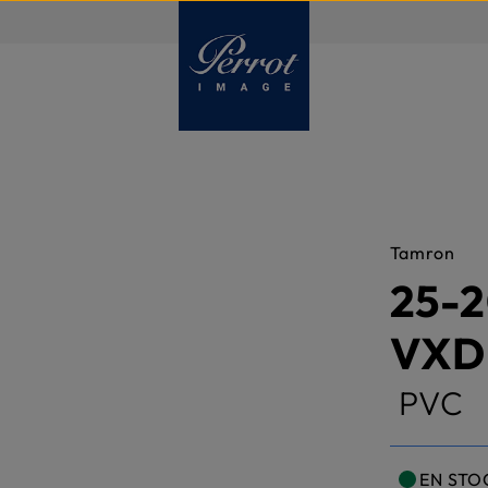
FR
Tamron
25-2
VXD
PVC
EN STO