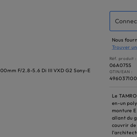
Connec
Nous fourn
Trouver u
Réf. produit :
06A075S
GTIN/EAN :
496037100
Le TAMRON
en-un poly
monture E 
allant du
couvrir de
l’architect