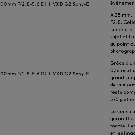
événements
À 25 mm, l
F2.8. Cell
lumière et
sujet et l
au point a
photograph
Grâce à un
0,16 m et 
grand-angl
de vue sem
reste comp
575 g et u
La constru
garantit u
focale. Le
et les ima