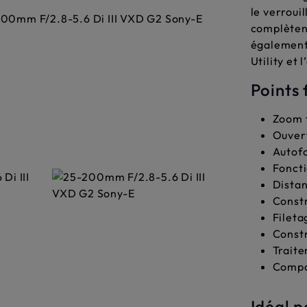
le verroui
complèten
également
Utility et
Points 
Zoom t
Ouver
Autofo
Foncti
Distan
Constr
Fileta
Constr
Traite
Compat
Idéal p