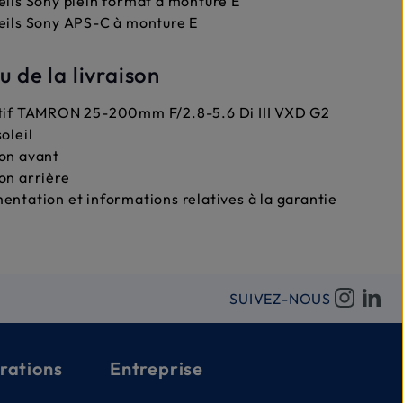
ils Sony plein format à monture E
eils Sony APS-C à monture E
 de la livraison
tif TAMRON 25-200mm F/2.8-5.6 Di III VXD G2
oleil
on avant
on arrière
ntation et informations relatives à la garantie
SUIVEZ-NOUS
rations
Entreprise