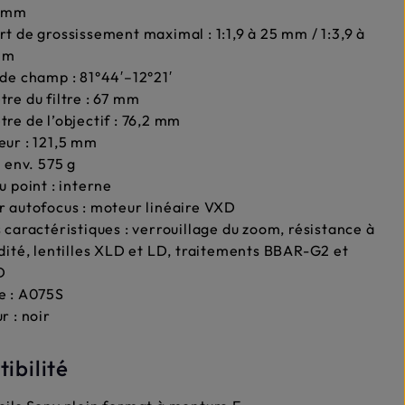
 mm
t de grossissement maximal : 1:1,9 à 25 mm / 1:3,9 à
mm
de champ : 81°44′–12°21′
re du filtre : 67 mm
re de l’objectif : 76,2 mm
ur : 121,5 mm
: env. 575 g
u point : interne
 autofocus : moteur linéaire VXD
 caractéristiques : verrouillage du zoom, résistance à
dité, lentilles XLD et LD, traitements BBAR-G2 et
D
e : A075S
r : noir
ibilité