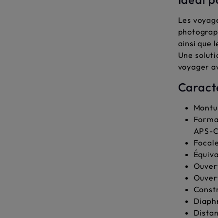
Les voyage
photograph
ainsi que l
Une soluti
voyager av
Caract
Montur
Format
APS-
Focal
Équiva
Ouver
Ouver
Constr
Diaphr
Distan