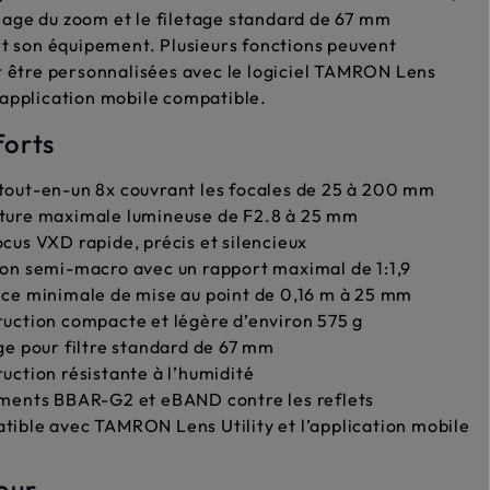
llage du zoom et le filetage standard de 67 mm
t son équipement. Plusieurs fonctions peuvent
 être personnalisées avec le logiciel TAMRON Lens
 l’application mobile compatible.
forts
out-en-un 8x couvrant les focales de 25 à 200 mm
ture maximale lumineuse de F2.8 à 25 mm
cus VXD rapide, précis et silencieux
on semi-macro avec un rapport maximal de 1:1,9
ce minimale de mise au point de 0,16 m à 25 mm
uction compacte et légère d’environ 575 g
ge pour filtre standard de 67 mm
uction résistante à l’humidité
ments BBAR-G2 et eBAND contre les reflets
ible avec TAMRON Lens Utility et l’application mobile
our