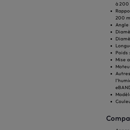
à 200
Rappor
200 
Angle 
Diamèt
Diamèt
Longue
Poids 
Mise a
Moteur
Autres
l’humi
eBAN
Modèl
Couleu
Compat