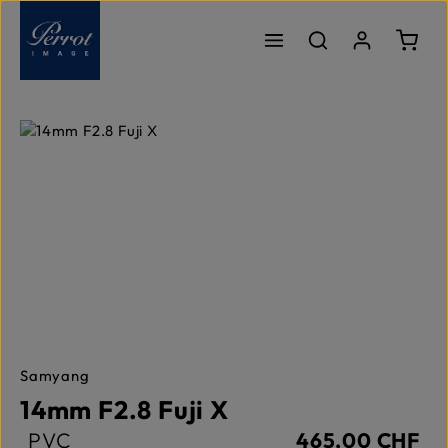
Passer au contenu principal
Le pa
Ignorer la galerie d'images
Samyang
14mm F2.8 Fuji X
PVC
465,00 CHF