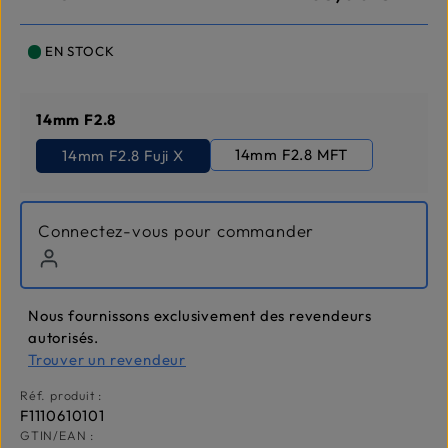
EN STOCK
Sélectionnez
14mm F2.8
14mm F2.8 MFT
14mm F2.8 Fuji X
Connectez-vous pour commander
Nous fournissons exclusivement des revendeurs
autorisés.
Trouver un revendeur
Réf. produit :
F1110610101
GTIN/EAN :