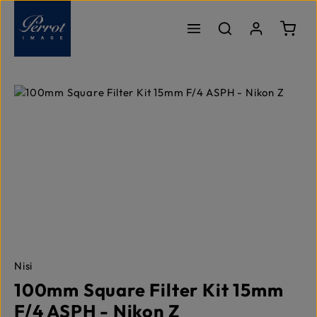
Passer au contenu principal
Le pa
Ignorer la galerie d'images
Nisi
100mm Square Filter Kit 15mm
F/4 ASPH - Nikon Z