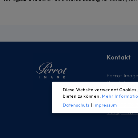
Kontakt
Perrot Imag
Hauptstrass
Diese Website verwendet Cookies,
2560 Nidau,
bieten zu können.
Mehr Informatio
032 332 79 
Datenschutz
|
Impressum
info@perrot