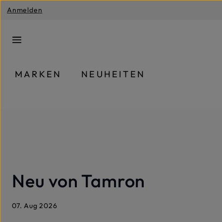
Anmelden
m Hauptinhalt springen
Zur Suche springen
Zur Hauptnavigation springen
MARKEN
NEUHEITEN
Neu von Tamron
07. Aug 2026