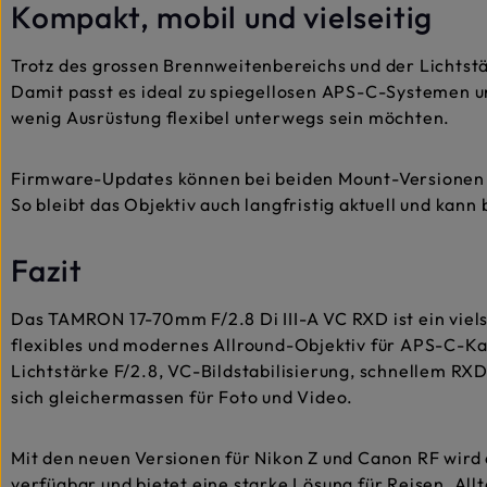
Kompakt, mobil und vielseitig
Trotz des grossen Brennweitenbereichs und der Lichtstä
Damit passt es ideal zu spiegellosen APS-C-Systemen und
wenig Ausrüstung flexibel unterwegs sein möchten.
Firmware-Updates können bei beiden Mount-Versionen 
So bleibt das Objektiv auch langfristig aktuell und kan
Fazit
Das TAMRON 17-70mm F/2.8 Di III-A VC RXD ist ein vielse
flexibles und modernes Allround-Objektiv für APS-C-K
Lichtstärke F/2.8, VC-Bildstabilisierung, schnellem RX
sich gleichermassen für Foto und Video.
Mit den neuen Versionen für Nikon Z und Canon RF wir
verfügbar und bietet eine starke Lösung für Reisen, All