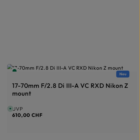
Neu
17-70mm F/2.8 Di III-A VC RXD Nikon Z
mount
UVP
Regulärer Preis:
S
o
610,00 CHF
f
o
r
t
v
e
r