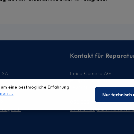
Kontakt für Reparatu
e SA
Leica Camera AG
e 104
Hauptstrasse 104
 um eine bestmögliche Erfahrung
 Schweiz
2560 Nidau, Schweiz
nen ...
Nur technisch
79
032 332 90 90
-image.ch
service.ch@leica-camera.