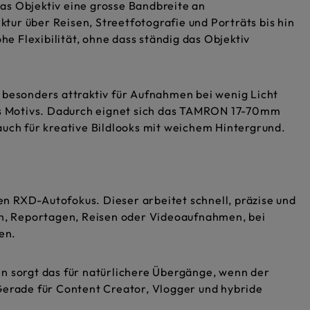
as Objektiv eine grosse Bandbreite an
ur über Reisen, Streetfotografie und Porträts bis hin
 Flexibilität, ohne dass ständig das Objektiv
 besonders attraktiv für Aufnahmen bei wenig Licht
des Motivs. Dadurch eignet sich das TAMRON 17-70mm
auch für kreative Bildlooks mit weichem Hintergrund.
n RXD-Autofokus. Dieser arbeitet schnell, präzise und
ven, Reportagen, Reisen oder Videoaufnahmen, bei
en.
en sorgt das für natürlichere Übergänge, wenn der
Gerade für Content Creator, Vlogger und hybride