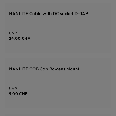
DERZEIT NICHT AUF LAGER
NANLITE Cable with DC socket D-TAP
Regulärer Preis:
UVP
24,00 CHF
DERZEIT NICHT AUF LAGER
NANLITE COB Cap Bowens Mount
Regulärer Preis:
UVP
9,00 CHF