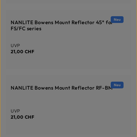
DERZEIT NICHT AUF LAGER
Neu
NANLITE Bowens Mount Reflector 45° for
FS/FC series
Regulärer Preis:
UVP
21,00 CHF
DERZEIT NICHT AUF LAGER
Neu
NANLITE Bowens Mount Reflector RF-BM
Regulärer Preis:
UVP
21,00 CHF