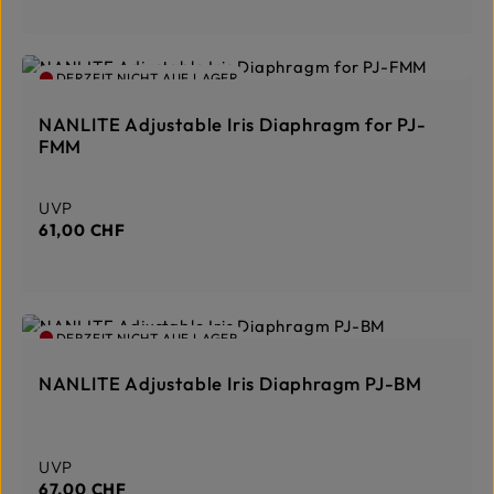
DERZEIT NICHT AUF LAGER
NANLITE Adjustable Iris Diaphragm for PJ-
FMM
Regulärer Preis:
UVP
61,00 CHF
DERZEIT NICHT AUF LAGER
NANLITE Adjustable Iris Diaphragm PJ-BM
Regulärer Preis:
UVP
67,00 CHF