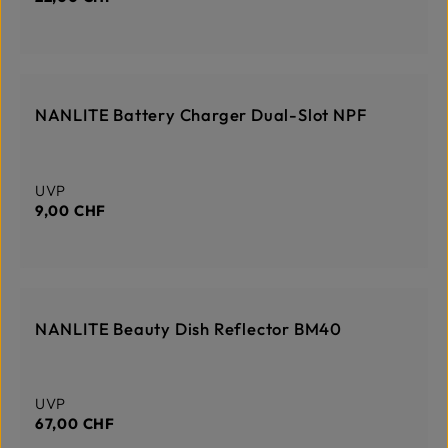
DERZEIT NICHT AUF LAGER
NANLITE Battery Charger Dual-Slot NPF
Regulärer Preis:
UVP
9,00 CHF
DERZEIT NICHT AUF LAGER
NANLITE Beauty Dish Reflector BM40
Regulärer Preis:
UVP
67,00 CHF