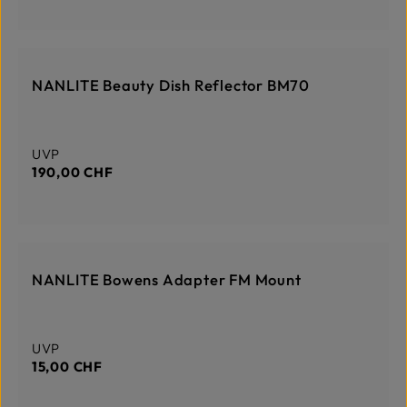
DERZEIT NICHT AUF LAGER
NANLITE Beauty Dish Reflector BM70
Regulärer Preis:
UVP
190,00 CHF
DERZEIT NICHT AUF LAGER
NANLITE Bowens Adapter FM Mount
Regulärer Preis:
UVP
15,00 CHF