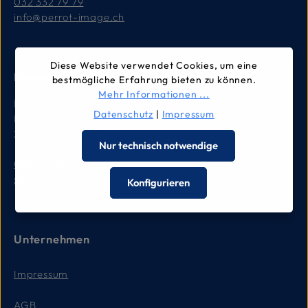
032 332 79 79
info@perrot-image.ch
Diese Website verwendet Cookies, um eine
Kontakt für Reparaturen
bestmögliche Erfahrung bieten zu können.
Mehr Informationen ...
Leica Camera AG
Datenschutz
|
Impressum
Hauptstrasse 104
2560 Nidau, Schweiz
Nur technisch notwendige
032 332 90 90
service.ch@leica-camera.com
Konfigurieren
Unternehmen
Impressum
AGB