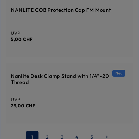
DERZEIT NICHT AUF LAGER
NANLITE COB Protection Cap FM Mount
Regulärer Preis:
UVP
5,00 CHF
DERZEIT NICHT AUF LAGER
Neu
Nanlite Desk Clamp Stand with 1/4"-20
Thread
Regulärer Preis:
UVP
29,00 CHF
1
2
3
4
5