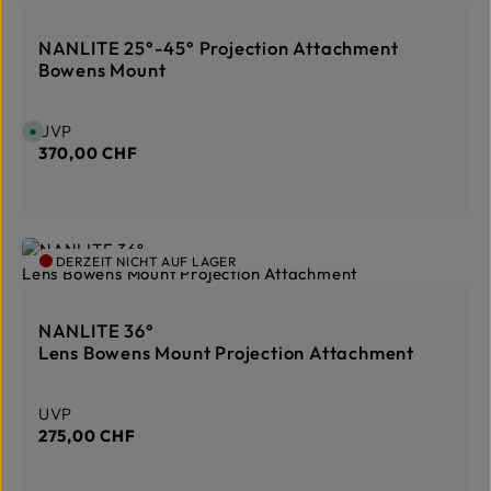
NANLITE 25°-45° Projection Attachment
Bowens Mount
Regulärer Preis:
UVP
S
o
370,00 CHF
f
o
r
t
v
e
r
f
DERZEIT NICHT AUF LAGER
ü
g
b
a
r
NANLITE 36°
,
L
Lens Bowens Mount Projection Attachment
i
e
f
e
r
Regulärer Preis:
UVP
z
275,00 CHF
e
i
t
:
1