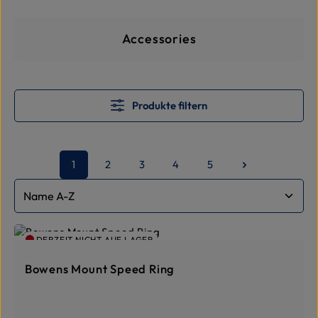
Kategoriegalerie überspringe
Accessories
Produkte filtern
1
2
3
4
5
Seite
Seite
Seite
Seite
Seite
DERZEIT NICHT AUF LAGER
Bowens Mount Speed Ring