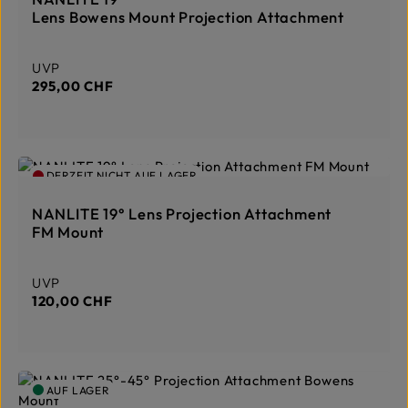
Lens Bowens Mount Projection Attachment
Regulärer Preis:
UVP
295,00 CHF
DERZEIT NICHT AUF LAGER
NANLITE 19° Lens Projection Attachment
FM Mount
Regulärer Preis:
UVP
120,00 CHF
AUF LAGER