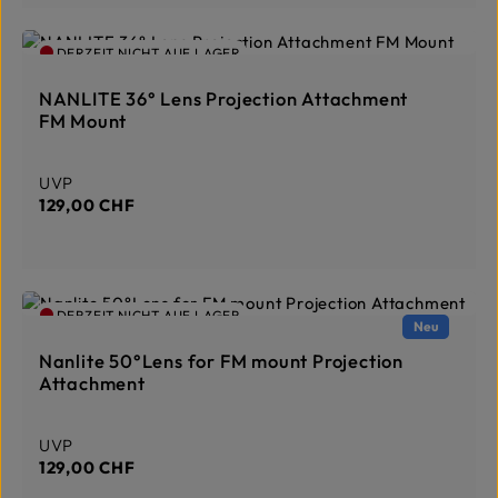
-
3
T
a
DERZEIT NICHT AUF LAGER
g
e
NANLITE 36° Lens Projection Attachment
FM Mount
Regulärer Preis:
UVP
129,00 CHF
DERZEIT NICHT AUF LAGER
Neu
Nanlite 50°Lens for FM mount Projection
Attachment
Regulärer Preis:
UVP
129,00 CHF