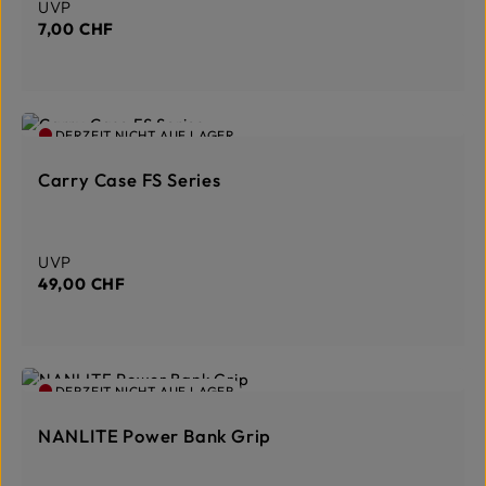
Regulärer Preis:
UVP
7,00 CHF
DERZEIT NICHT AUF LAGER
Carry Case FS Series
Regulärer Preis:
UVP
49,00 CHF
DERZEIT NICHT AUF LAGER
NANLITE Power Bank Grip