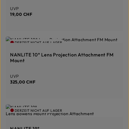
Regulärer Preis:
UVP
19,00 CHF
DERZEIT NICHT AUF LAGER
NANLITE 10° Lens Projection Attachment FM
Mount
Regulärer Preis:
UVP
325,00 CHF
DERZEIT NICHT AUF LAGER
NANLITE 19°