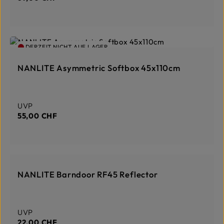
DERZEIT NICHT AUF LAGER
NANLITE Asymmetric Softbox 45x110cm
Regulärer Preis:
UVP
55,00 CHF
DERZEIT NICHT AUF LAGER
NANLITE Barndoor RF45 Reflector
Regulärer Preis:
UVP
22,00 CHF