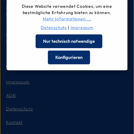
Diese Website verwendet Cookies, um eine
Leica Camera AG
bestmögliche Erfahrung bieten zu können.
Hauptstrasse 104
Mehr Informationen ...
2560 Nidau, Schweiz
Datenschutz
|
Impressum
032 332 90 90
service.ch@leica-camera.com
Nur technisch notwendige
Konfigurieren
Unternehmen
Impressum
AGB
Datenschutz
Kontakt