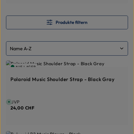
Produkte filtern
AUF LAGER
Polaroid Music Shoulder Strap - Black Gray
Regulärer Preis:
UVP
S
o
24,00 CHF
f
o
r
t
v
e
r