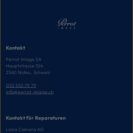
r
z
e
i
t
:
1
-
3
T
a
g
e
Kontakt
Perrot Image SA
Hauptstrasse 104
2560 Nidau, Schweiz
032 332 79 79
info@perrot-image.ch
Kontakt für Reparaturen
Leica Camera AG