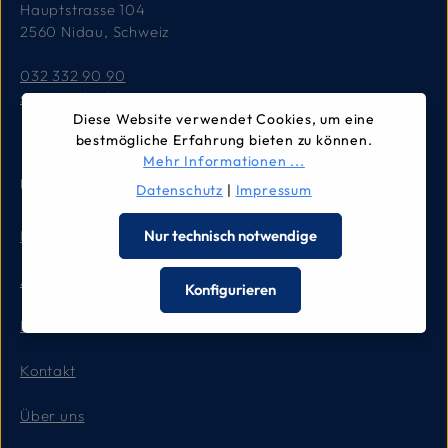
Hauptstrasse 104
2560 Nidau, Schweiz
032 332 90 90
service.ch@leica-camera.com
Diese Website verwendet Cookies, um eine
bestmögliche Erfahrung bieten zu können.
Mehr Informationen ...
Unternehmen
Datenschutz
|
Impressum
Impressum
Nur technisch notwendige
AGB
Konfigurieren
Datenschutz
Kontakt
Über uns