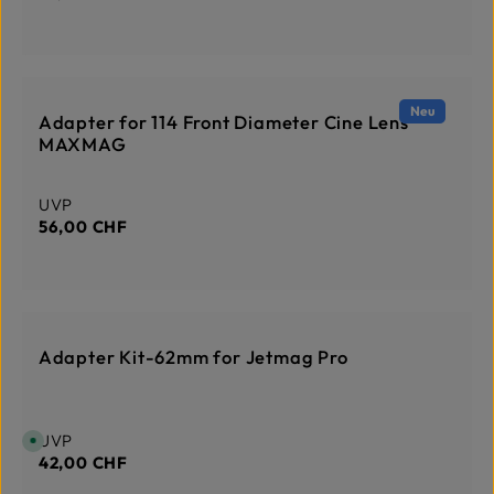
DERZEIT NICHT AUF LAGER
Neu
Adapter for 114 Front Diameter Cine Lens
MAXMAG
Regulärer Preis:
UVP
56,00 CHF
AUF LAGER
Adapter Kit-62mm for Jetmag Pro
Regulärer Preis:
UVP
S
o
42,00 CHF
f
o
r