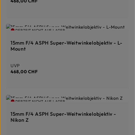
468,00 CHF
DERZEIT NICHT AUF LAGER
15mm F/4 ASPH Super-Weitwinkelobjektiv - L-
Mount
Regulärer Preis:
UVP
468,00 CHF
DERZEIT NICHT AUF LAGER
15mm F/4 ASPH Super-Weitwinkelobjektiv -
Nikon Z