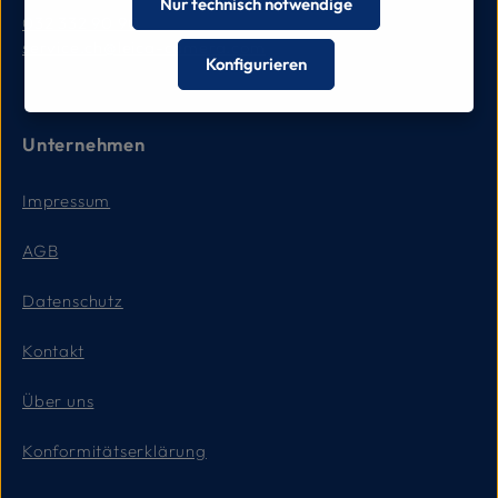
Nur technisch notwendige
032 332 90 90
service.ch@leica-camera.com
Konfigurieren
Unternehmen
Impressum
AGB
Datenschutz
Kontakt
Über uns
Konformitätserklärung