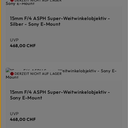
DERZEIT NICHT AUF LAGER
15mm F/4 ASPH Super-Weitwinkelobjektiv -
Silber - Sony E-Mount
Regulärer Preis:
UVP
468,00 CHF
DERZEIT NICHT AUF LAGER
15mm F/4 ASPH Super-Weitwinkelobjektiv -
Sony E-Mount
Regulärer Preis:
UVP
468,00 CHF