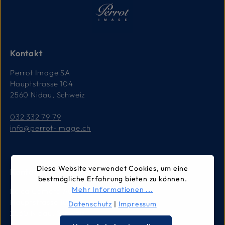
Kontakt
Perrot Image SA
Hauptstrasse 104
2560 Nidau, Schweiz
032 332 79 79
info@perrot-image.ch
Diese Website verwendet Cookies, um eine
Kontakt für Reparaturen
bestmögliche Erfahrung bieten zu können.
Mehr Informationen ...
Leica Camera AG
Hauptstrasse 104
Datenschutz
|
Impressum
2560 Nidau, Schweiz