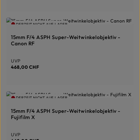
DERZEIT NICHT AUF LAGER
15mm F/4 ASPH Super-Weitwinkelobjektiv -
Canon RF
Regulärer Preis:
UVP
468,00 CHF
DERZEIT NICHT AUF LAGER
15mm F/4 ASPH Super-Weitwinkelobjektiv -
Fujifilm X
Regulärer Preis:
UVP