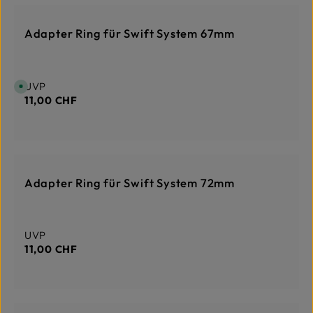
AUF LAGER
Adapter Ring für Swift System 67mm
Regulärer Preis:
UVP
S
o
11,00 CHF
f
o
r
t
v
e
r
f
DERZEIT NICHT AUF LAGER
ü
g
Adapter Ring für Swift System 72mm
b
a
r
,
L
i
Regulärer Preis:
UVP
e
f
11,00 CHF
e
r
z
e
i
t
:
1