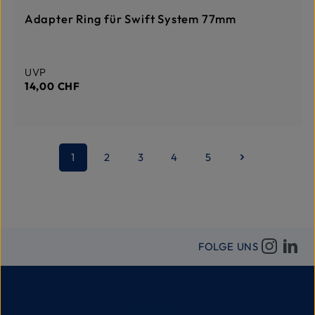
DERZEIT NICHT AUF LAGER
-
3
Adapter Ring für Swift System 77mm
T
a
g
e
Regulärer Preis:
UVP
14,00 CHF
1
2
3
4
5
Seite
Seite
Seite
Seite
Seite
FOLGE UNS