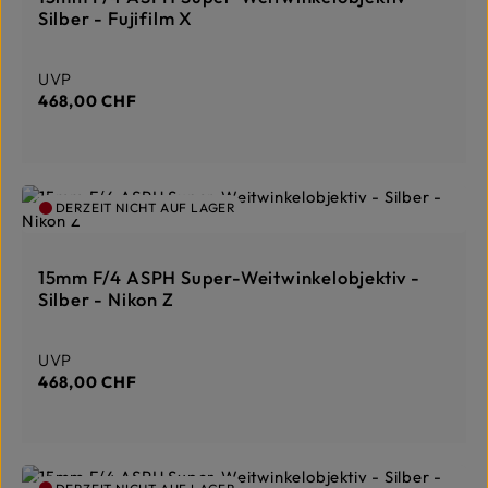
Silber - Fujifilm X
Regulärer Preis:
UVP
468,00 CHF
DERZEIT NICHT AUF LAGER
15mm F/4 ASPH Super-Weitwinkelobjektiv -
Silber - Nikon Z
Regulärer Preis:
UVP
468,00 CHF